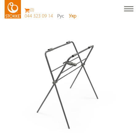
(
0
)
044 323 09 14
Рус
Укр