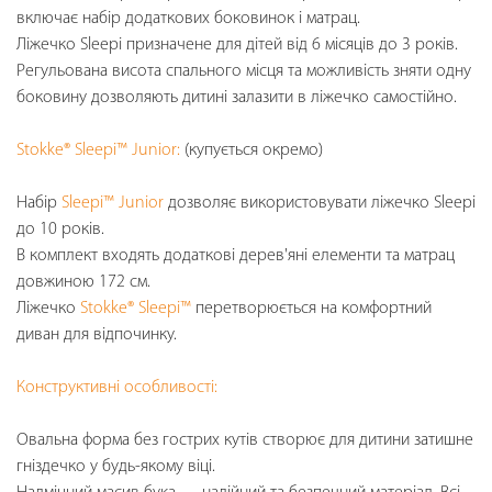
включає набір додаткових боковинок і матрац.
Ліжечко Sleepi призначене для дітей від 6 місяців до 3 років.
Регульована висота спального місця та можливість зняти одну
боковину дозволяють дитині залазити в ліжечко самостійно.
Stokke® Sleepi™ Junior:
(купується окремо)
Набір
Sleepi™ Junior
дозволяє використовувати ліжечко Sleepi
до 10 років.
В комплект входять додаткові дерев'яні елементи та матрац
довжиною 172 см.
Ліжечко
Stokke® Sleepi™
перетворюється на комфортний
диван для відпочинку.
Конструктивні особливості:
Овальна форма без гострих кутів створює для дитини затишне
гніздечко у будь-якому віці.