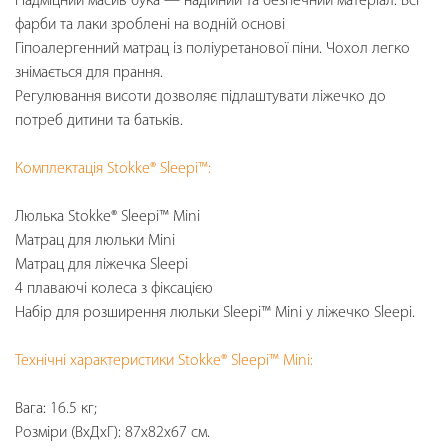
Надміцний масив бука — надійний та безпечний матеріал. Всі
фарби та лаки зроблені на водній основі
Гіпоалергенний матрац із поліуретанової піни. Чохол легко
знімається для прання.
Регулювання висоти дозволяє підлаштувати ліжечко до
потреб дитини та батьків.
Комплектація Stokke® Sleepi™:
Люлька Stokke® Sleepi™ Mini
Матрац для люльки Mini
Матрац для ліжечка Sleepi
4 плаваючі колеса з фіксацією
Набір для розширення люльки Sleepi™ Mini у ліжечко Sleepi.
Технічні характеристики Stokke® Sleepi™ Mini:
Вага: 16.5 кг;
Розміри (ВхДхГ): 87х82х67 см.