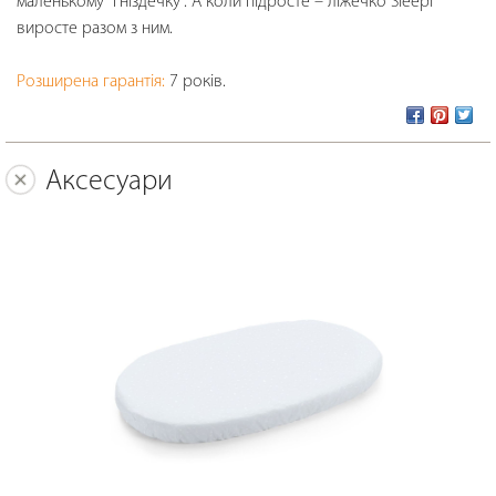
маленькому “гніздечку”. А коли підросте – ліжечко Sleepi
виросте разом з ним.
Розширена гарантія:
7 років.
Аксесуари