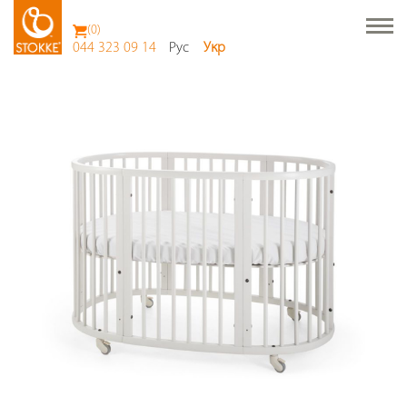
(
0
)
044 323 09 14
Рус
Укр