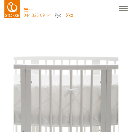
(
0
)
044 323 09 14
Рус
Укр