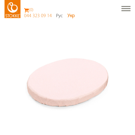
(
0
)
044 323 09 14
Рус
Укр