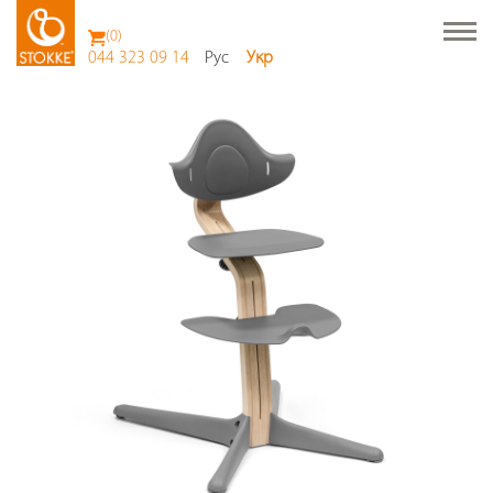
(
0
)
044 323 09 14
Рус
Укр