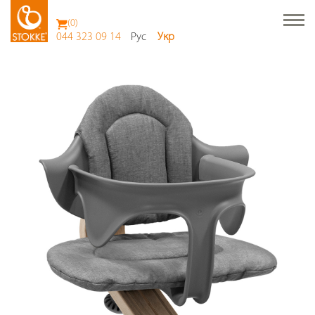
(
0
)
044 323 09 14
Рус
Укр