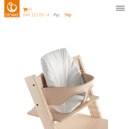
(
0
)
044 323 09 14
Рус
Укр