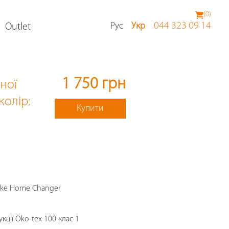
(
0
)
044 323 09 14
Рус
Укр
Outlet
1 750 грн
ної
 колір:
Купити
okke Home Changer
кції Öko-tex 100 клас 1